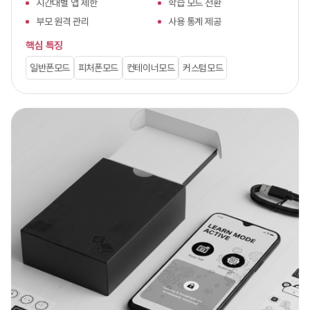
시간대별 앱 제한
학습 모드 전환
부모 원격 관리
사용 통계 제공
핵심 특징
일반폰모드
피처폰모드
컨테이너모드
커스텀모드